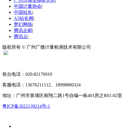
广州市微生物研究所
|
中国计量协会
|
中国站长
|
A5站长网
|
梦幻网络
|
腾讯企邮
|
腾讯云
|
版权所有 © 广州广微计量检测技术有限公司
扫码关注“广微计量”
前台电话：020-82176919
客服电话：13676211112、18998800324
地址：广州市黄埔区南翔二路1号自编一栋401房之B01-02室
粤ICP备2022139214号-1