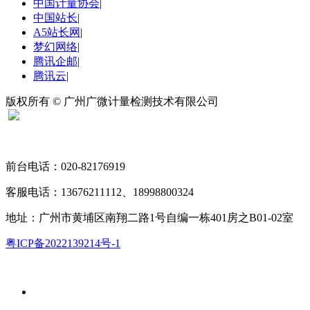
中国计量协会
|
中国站长
|
A5站长网
|
梦幻网络
|
腾讯企邮
|
腾讯云
|
版权所有 © 广州广微计量检测技术有限公司
扫码关注“广微计量”
前台电话：020-82176919
客服电话：13676211112、18998800324
地址：广州市黄埔区南翔二路1号自编一栋401房之B01-02室
粤ICP备2022139214号-1