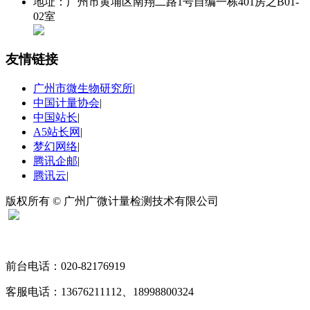
地址：广州市黄埔区南翔二路1号自编一栋401房之B01-
02室
友情链接
广州市微生物研究所
|
中国计量协会
|
中国站长
|
A5站长网
|
梦幻网络
|
腾讯企邮
|
腾讯云
|
版权所有 © 广州广微计量检测技术有限公司
扫码关注“广微计量”
前台电话：020-82176919
客服电话：13676211112、18998800324