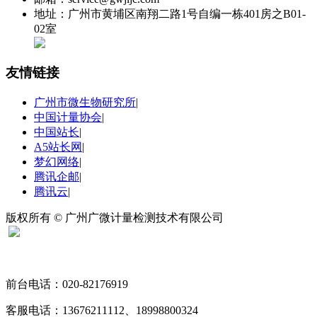
地址：广州市黄埔区南翔二路1号自编一栋401房之B01-
02室
友情链接
广州市微生物研究所
|
中国计量协会
|
中国站长
|
A5站长网
|
梦幻网络
|
腾讯企邮
|
腾讯云
|
版权所有 © 广州广微计量检测技术有限公司
扫码关注“广微计量”
前台电话：020-82176919
客服电话：13676211112、18998800324