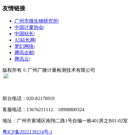
友情链接
广州市微生物研究所
|
中国计量协会
|
中国站长
|
A5站长网
|
梦幻网络
|
腾讯企邮
|
腾讯云
|
版权所有 © 广州广微计量检测技术有限公司
扫码关注“广微计量”
前台电话：020-82176919
客服电话：13676211112、18998800324
地址：广州市黄埔区南翔二路1号自编一栋401房之B01-02室
粤ICP备2022139214号-1