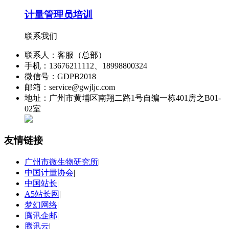
计量管理员培训
联系我们
联系人：客服（总部）
手机：13676211112、18998800324
微信号：GDPB2018
邮箱：service@gwjljc.com
地址：广州市黄埔区南翔二路1号自编一栋401房之B01-
02室
友情链接
广州市微生物研究所
|
中国计量协会
|
中国站长
|
A5站长网
|
梦幻网络
|
腾讯企邮
|
腾讯云
|