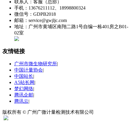
联系人：客服（总部）
手机：13676211112、18998800324
微信号：GDPB2018
邮箱：service@gwjljc.com
地址：广州市黄埔区南翔二路1号自编一栋401房之B01-
02室
友情链接
广州市微生物研究所
|
中国计量协会
|
中国站长
|
A5站长网
|
梦幻网络
|
腾讯企邮
|
腾讯云
|
版权所有 © 广州广微计量检测技术有限公司
扫码关注“广微计量”